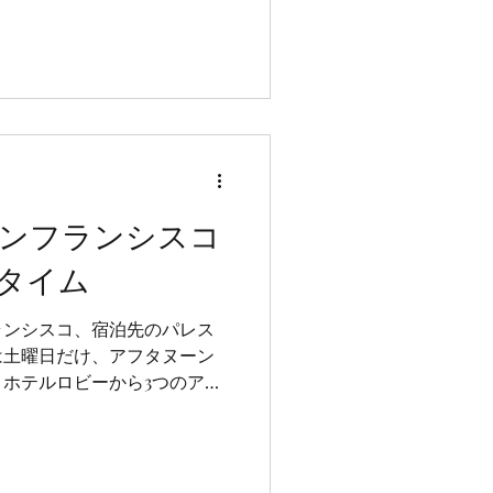
味で気がつけば9月に入って
ンフランシスコ
タイム
ランシスコ、宿泊先のパレス
は土曜日だけ、アフタヌーン
ホテルロビーから3つのアー
ム型の天窓から気持ちの良い
..