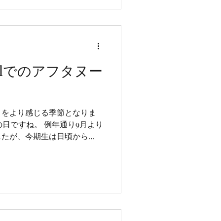
Hotelでのアフタヌー
さをより感じる季節となりま
の日ですね。 例年通り9月より
したが、今期生は日頃から
いる方達ばかりです。大正ロ
画しようかしらなどと考えを