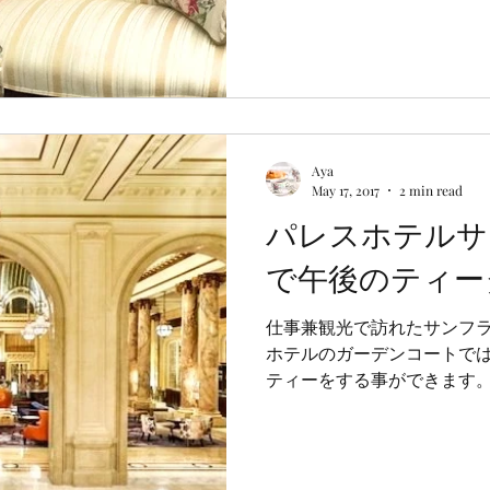
くなり、この夏は家に篭り気
しまいました。...
Aya
May 17, 2017
2 min read
パレスホテルサ
で午後のティー
仕事兼観光で訪れたサンフ
ホテルのガーデンコートで
ティーをする事ができます。
チ型の柱を抜けると、ドー
陽が注ぐガーデンコートへ。.