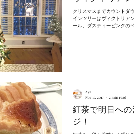
クリスマスまでカウントダウ
インツリーはヴィクトリア
ール、ダスティーピンクの
とめ、南部の代表花マグノ
ツリートップは毎年手作り
ビーシック感たっぷりの...
Aya
Nov 15, 2017
2 min read
紅茶で明日への
ジ！