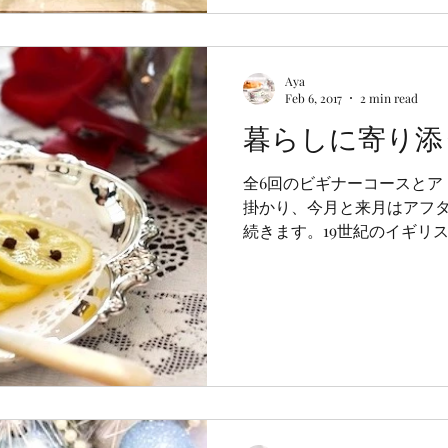
Aya
Feb 6, 2017
2 min read
暮らしに寄り添
全6回のビギナーコースとア
掛かり、今月と来月はアフ
続きます。19世紀のイギリ
ーの習慣を、マダム役やゲ
ーや約束事を学ぶ人気のレ
スの皆様はこのセッ...