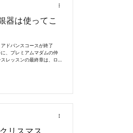
銀器は使ってこ
とアドバンスコースが終了
手に、プレミアムマダムの仲
ースレッスンの最終章は、ロ
タヌーンティーをロールプレ
ェイターにセッティングした
クリスマス