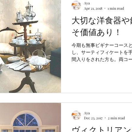
Aya
Apr 21, 2018
1 min read
大切な洋食器や
そ価値あり！
今期も無事ビギナーコース
し、サーティフィケートを
間入りをされた方も。両コ
ーテーブルでの正式なアフ
イ式に学びました。 ダムウ
茶器や銀器類。...
Aya
Dec 23, 2017
2 min read
ヴィクトリアン