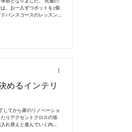
季節となりました。 先週の
は、お一人ずつポットを2個
アドバンスコースのレッスン
国の紅茶そして洋食器の上手
決めるインテリ
了してから家のリノベーショ
えたりアクセントクロスの張
総入れ替えと進んでいく内
インテリアの模様替えもした