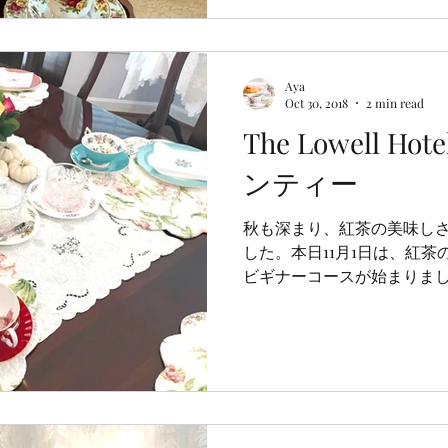
Aya
Oct 30, 2018
2 min read
The Lowell 
ンティー
秋も深まり、紅茶の美味し
した。本日11月1日は、紅茶
ビギナーコースが始まりま
「和」の真髄に触れられて
マン風なティータイムを企
巡らせながら、毎月...