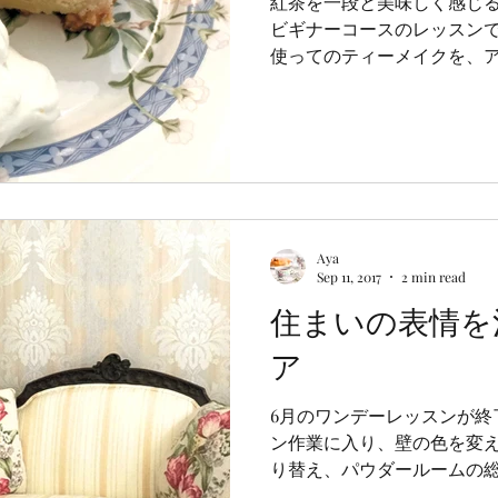
紅茶を一段と美味しく感じる
ビギナーコースのレッスンで
使ってのティーメイクを、
では、セイロンティーと中
な揃え方を勉強しました。...
Aya
Sep 11, 2017
2 min read
住まいの表情を
ア
6月のワンデーレッスンが終
ン作業に入り、壁の色を変
り替え、パウダールームの
に、やはりそれに合わせて