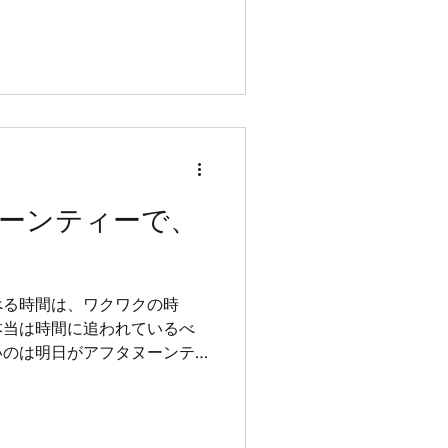
ーンティーで、
べる時間は、ワクワクの時
本当は時間に追われているべ
いのは明日がアフタヌーンテ
しれません。自宅でも、日常
は自分次第。...