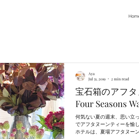
Hom
Aya
Jul 31, 2019
2 min read
宝石箱のアフタ
Four Seasons W
何気ない夏の週末、思い立
でアフタヌーンティーを愉し
ホテルは、夏場アフタヌー
いのですが、Four Seasons 