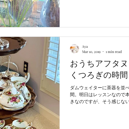
しめます。...
Aya
Mar 10, 2019
1 min read
おうちアフタヌ
くつろぎの時間
ダムウェイターに茶器を並
間。明日はレッスンなので
きなのですが、そう感じな
ィーのレッスンだからかも
から解き放たれる時間を作るの