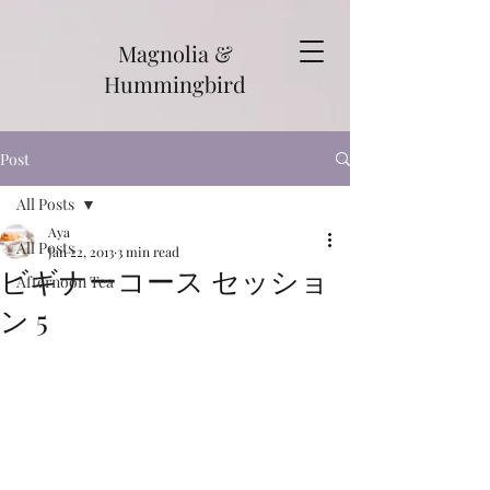
Magnolia &
Hummingbird
Post
All Posts
Aya
All Posts
Jan 22, 2013
3 min read
ビギナーコース セッショ
Afternoon Tea
ン 5