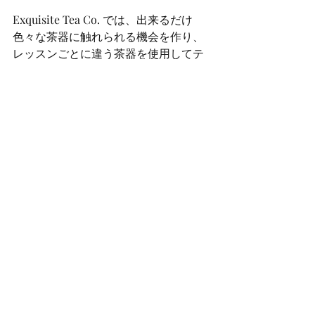
Exquisite Tea Co. では、出来るだけ
色々な茶器に触れられる機会を作り、
レッスンごとに違う茶器を使用してテ
ィータイムを楽しんで頂く事を心掛け
ています。磁器やアンティークがお好
きな方もそうでない方も、色々な物を
見て目利きを養うことは大切ですね。
私もここはまだまだ日々勉強中のとこ
ろです。
さて、来月はビギナークラス最終レッ
スンです。
http://www.stokemuseums.org.uk/colle
ctions/browse_collections/ceramics/p
aragon_china