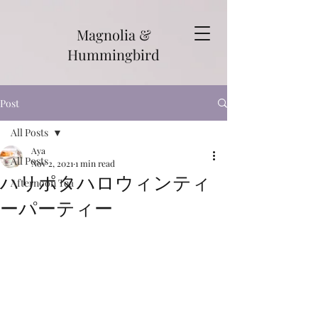
Magnolia &
Hummingbird
Post
All Posts
Aya
All Posts
Nov 2, 2021
1 min read
ハリポタハロウィンティ
Afternoon Tea
ーパーティー