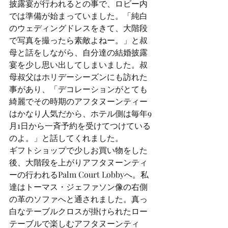
披露宴が行われるとの事で、ロビー内
では準備が始まっていました。「純白
のウェディングドレスをきて、大階段
で写真を撮ったら素敵よねー。」と叔
母と話をしながら、自分達の結婚披露
宴を少し思い出してしまいました。叔
母叔父はホリデーシーズンにも訪れた
事があり、「デコレーションがとても
綺麗でその時期のアフタヌーンティー
はかなり人気だから、ホテル側は毎年9
月1日から一斉予約を受けてつけている
のよ。」と話してくれました。
ギフトショップで少しお買い物をした
後、大階段を上がりアフタヌーンティ
ーの行われるPalm Court Lobbyへ。私
達はトーマス・ジェファソン像の右側
の革のソファへと通されました。真っ
白なテーブルクロスが掛けられたロー
テーブルで楽しむアフタヌーンティ