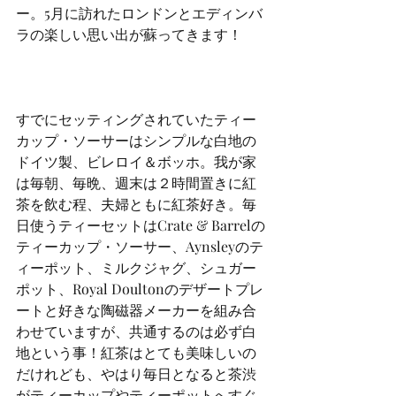
ー。5月に訪れたロンドンとエディンバ
ラの楽しい思い出が蘇ってきます！
すでにセッティングされていたティー
カップ・ソーサーはシンプルな白地の
ドイツ製、ビレロイ＆ボッホ。我が家
は毎朝、毎晩、週末は２時間置きに紅
茶を飲む程、夫婦ともに紅茶好き。毎
日使うティーセットはCrate & Barrelの
ティーカップ・ソーサー、Aynsleyのテ
ィーポット、ミルクジャグ、シュガー
ポット、Royal Doultonのデザートプレ
ートと好きな陶磁器メーカーを組み合
わせていますが、共通するのは必ず白
地という事！紅茶はとても美味しいの
だけれども、やはり毎日となると茶渋
がティーカップやティーポットへすぐ