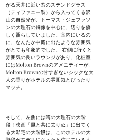
がる天井に近い窓のステンドグラス
（ティファニー製）から入ってくる沢
山の自然光が、トーマス・ジェファソ
ンの大理石の銅像を中心に、辺りを優
しく照らしていました。室内にいるの
に、なんだか中庭に出たような雰囲気
がとても印象的でした。 右側に行くと
雰囲気の良いラウンジがあり、化粧室
にはMolton Brownのアメニティーが。
Molton Brownの甘すぎないシックな大
人の香りがホテルの雰囲気とぴったり
マッチ。
そして、左側には噂の大理石の大階
段！映画「風と共に去りぬ」に出てく
る大邸宅の大階段は、このホテルの大
階段がモデルになったと信じている人