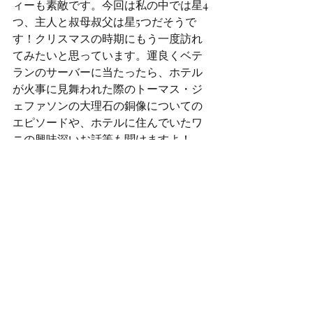
ィーも素敵です。今回は私の中では星4
つ、主人と叔母叔父は星5つだそうで
す！クリスマスの時期にもう一度訪れ
てみたいと思っています。運良くベテ
ランのサーバーに当たったら、ホテル
が火事に見舞われた際のトーマス・ジ
ェファソンの大理石の銅像についての
エピソードや、ホテルに住んでいたワ
ニの興味深いお話等も聞けますよ！
ローテーブルで楽しむアフタヌーンテ
ィー、心地よいソファに座っているせ
いか、知らず知らずのうちに前屈みに
なって紅茶やスイーツを楽しまれてい
たご婦人達が沢山いた中、背筋をピン
と伸ばしたまま優雅にティーカップに
口をつけていたシャルロット叔母さ
ん。さすがです。米国の女性作家でエ
チケットの権威として知られるエミリ
ー・ポスト女史の本、私も何冊か持っ