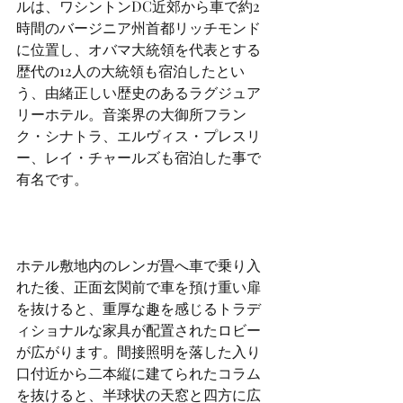
ルは、ワシントンDC近郊から車で約2
時間のバージニア州首都リッチモンド
に位置し、オバマ大統領を代表とする
歴代の12人の大統領も宿泊したとい
う、由緒正しい歴史のあるラグジュア
リーホテル。音楽界の大御所フラン
ク・シナトラ、エルヴィス・プレスリ
ー、レイ・チャールズも宿泊した事で
有名です。
ホテル敷地内のレンガ畳へ車で乗り入
れた後、正面玄関前で車を預け重い扉
を抜けると、重厚な趣を感じるトラデ
ィショナルな家具が配置されたロビー
が広がります。間接照明を落した入り
口付近から二本縦に建てられたコラム
を抜けると、半球状の天窓と四方に広