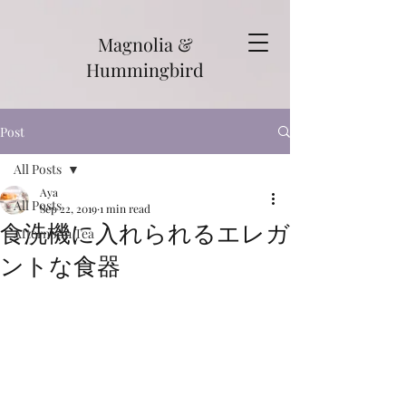
Magnolia &
Hummingbird
Post
All Posts
Aya
All Posts
Sep 22, 2019
1 min read
食洗機に入れられるエレガ
Afternoon Tea
ントな食器