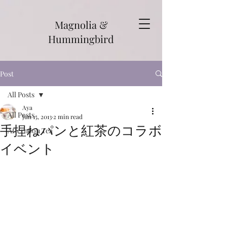
Magnolia &
Hummingbird
Post
All Posts
Aya
All Posts
Jun 15, 2013
2 min read
手捏ねパンと紅茶のコラボ
Afternoon Tea
イベント