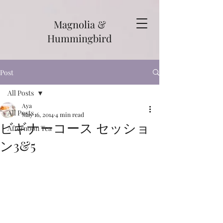
Magnolia &
Hummingbird
Post
All Posts
Aya
All Posts
May 16, 2014
4 min read
ビギナーコース セッショ
Afternoon Tea
ン3&5