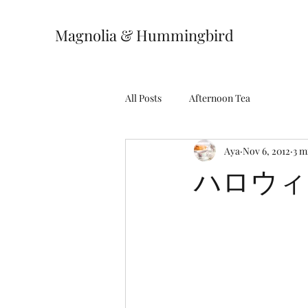
Magnolia & Hummingbird
All Posts
Afternoon Tea
Aya
Nov 6, 2012
3 m
ハロウィ