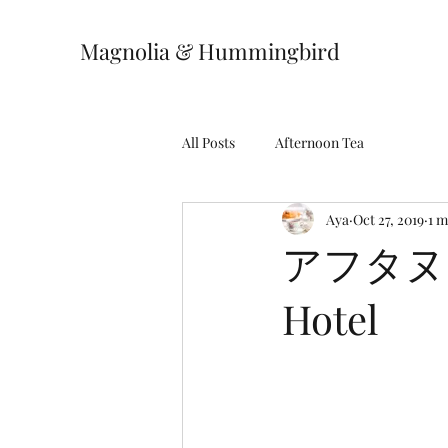
Magnolia & Hummingbird
All Posts
Afternoon Tea
Aya
Oct 27, 2019
1 m
アフタヌー
Hotel