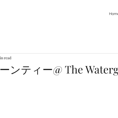
Hom
in read
ンティー@ The Waterg