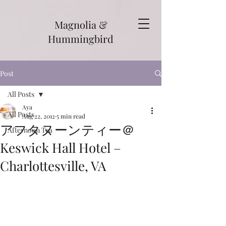
Magnolia &
Hummingbird
Post
All Posts
Aya
All Posts
Aug 22, 2012
5 min read
アフタヌーンティー＠
Afternoon Tea
Keswick Hall Hotel –
Charlottesville, VA