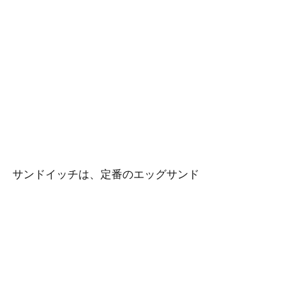
サンドイッチは、定番のエッグサンド
イッチ、チキンにカレーのスパイスの
効いたサンドイッチ、そして定番中の
定番キューカンバーサンドイッチ。ど
れも大変おいしかったのですが、アメ
リカでは大変珍しく量が少なめ。物足
りなかった男性陣を察知したサーバー
のPamが、おかわりのサンドイッチを
持ってきてくれました。スコーンはピ